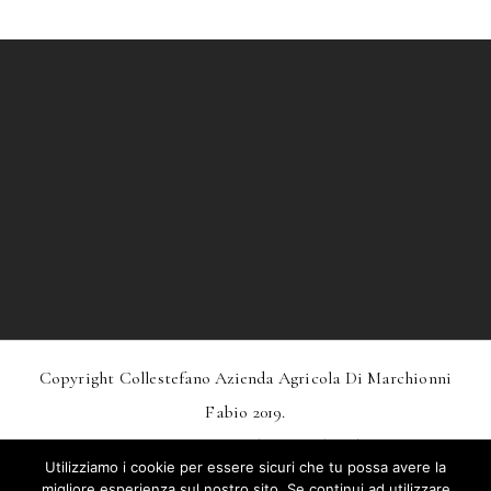
Copyright Collestefano Azienda Agricola Di Marchionni
Fabio 2019.
Design
MarkDesignStudio.it
And
Webtoo.it
Utilizziamo i cookie per essere sicuri che tu possa avere la
Privacy
–
Condizioni Generali Di Vendita
migliore esperienza sul nostro sito. Se continui ad utilizzare