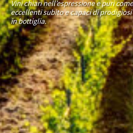
Vini chiari nell’espressione e puri come 
eccellenti subito e capaci di prodigios
in bottiglia.