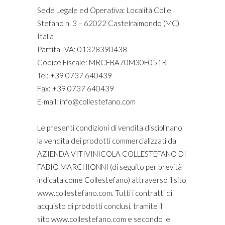
Sede Legale ed Operativa: Località Colle
Stefano n. 3 – 62022 Castelraimondo (MC)
Italia
Partita IVA: 01328390438
Codice Fiscale: MRCFBA70M30F051R
Tel: +39 0737 640439
Fax: +39 0737 640439
E-mail: info@collestefano.com
Le presenti condizioni di vendita disciplinano
la vendita dei prodotti commercializzati da
AZIENDA VITIVINICOLA COLLESTEFANO DI
FABIO MARCHIONNI (di seguito per brevità
indicata come Collestefano) attraverso il sito
www.collestefano.com. Tutti i contratti di
acquisto di prodotti conclusi, tramite il
sito www.collestefano.com e secondo le