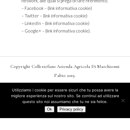
network, alle quali si prega di fare riferimento.
– Facebook – (link informativa cookie)
– Twitter – (link informativa cookie)
– LinkedIn – (link informativa cookie)
– Google+ – (link informativa cookie).
Copyright Collestefano Azienda Agricola Di Marchionni
Fabio 2019.
Design
MarkDesignStudio.it
And
Webtoo.it
Utilizziamo i cookie per essere sicuri che tu possa avere la
Privacy
–
Condizioni Generali Di Vendita
migliore esperienza sul nostro sito. Se continui ad utilizzare
questo sito noi assumiamo che tu ne sia felice.
Termini E Condizioni Di Vendita Online
Ok
Privacy policy
English