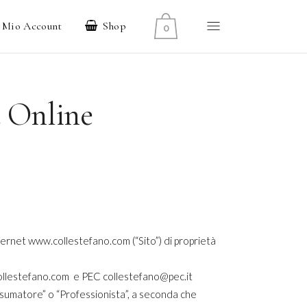
l Mio Account
Shop
0
a Online
nternet www.collestefano.com (“Sito”) di proprietà
ollestefano.com e PEC collestefano@pec.it
matore” o “Professionista”, a seconda che