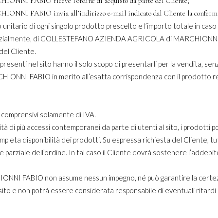
ABIO riceve l’ordine di acquisto da parte del Cliente;
O invia all’indirizzo e-mail indicato dal Cliente la conferma dell’
 unitario di ogni singolo prodotto prescelto e l’importo totale in caso 
parzialmente, di COLLESTEFANO AZIENDA AGRICOLA di MARCHIONNI FABI
del Cliente.
presenti nel sito hanno il solo scopo di presentarli per la vendita, s
I FABIO in merito all’esatta corrispondenza con il prodotto re
o comprensivi solamente di IVA.
lità di più accessi contemporanei da parte di utenti al sito, i prodotti 
completa disponibilità dei prodotti. Su espressa richiesta del Clie
ziale dell’ordine. In tal caso il Cliente dovrà sostenere l’addebito 
FABIO non assume nessun impegno, né può garantire la certezza
l sito e non potrà essere considerata responsabile di eventuali ritardi