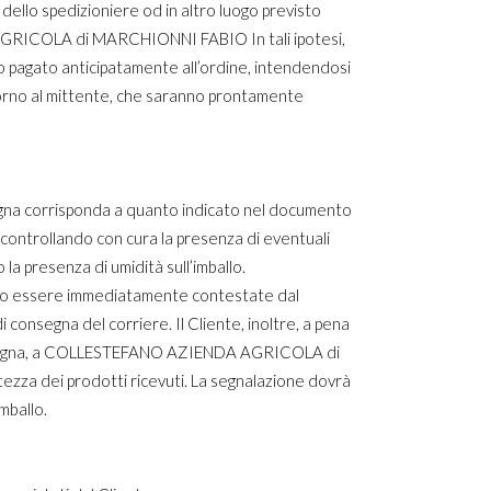
 dello spedizioniere od in altro luogo previsto
A AGRICOLA di MARCHIONNI FABIO In tali ipotesi,
agato anticipatamente all’ordine, intendendosi
itorno al mittente, che saranno prontamente
onsegna corrisponda a quanto indicato nel documento
a, controllando con cura la presenza di eventuali
 la presenza di umidità sull’imballo.
evono essere immediatamente contestate dal
 consegna del corriere. Il Cliente, inoltre, a pena
 consegna, a COLLESTEFANO AZIENDA AGRICOLA di
ezza dei prodotti ricevuti. La segnalazione dovrà
mballo.