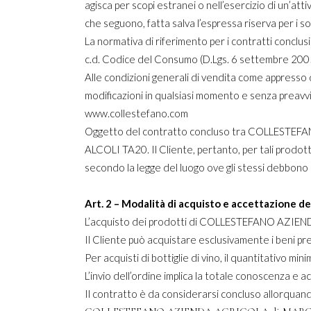
agisca per scopi estranei o nell’esercizio di un’att
che seguono, fatta salva l’espressa riserva per i so
La normativa di riferimento per i contratti co
c.d. Codice del Consumo (D.Lgs. 6 settembre 2005, n.
Alle condizioni generali di vendita come appr
modificazioni in qualsiasi momento e senza preavviso.
www.collestefano.com
Oggetto del contratto concluso tra COLLESTEFANO 
ALCOLI TA20. Il Cliente, pertanto, per tali prodot
secondo la legge del luogo ove gli stessi debbono 
Art. 2 – Modalità di acquisto e accettazione de
L’acquisto dei prodotti di COLLESTEFANO AZIEN
Il Cliente può acquistare esclusivamente i beni prese
Per acquisti di bottiglie di vino, il quantitativo mini
L’invio dell’ordine implica la totale conoscenza e 
Il contratto è da considerarsi concluso allorquando