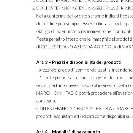
COLLESTEFANO AZIENDA AGRICOLA di MARCHIONNI F
COLLESTEFANO AZIENDA AGRICOLA di MARCHIONNI FABI
Nella conferma dell’ordine saranno indicati il costo
dell’ordine può sempre essere rifiutata, anche 
obbligo di indennizzo o risarcimento nei confronti 
Resta peraltro inteso che le immagini dei prodotti 
di COLLESTEFANO AZIENDA AGRICOLA di MARCHIONN
Art. 3 – Prezzi e disponibilità dei prodotti
I prezzi dei prodotti commercializzati si intendon
Il Cliente prende atto che, in ragione della possibi
ordini, pertanto, avverrà solo al momento della 
MARCHIONNI FABIO potrà procedere all’evasione par
consegna.
COLLESTEFANO AZIENDA AGRICOLA di MARCHIONNI 
prodotti acquistati ed indicati come disponibili su
Art. 4 – Modalità di pagamento