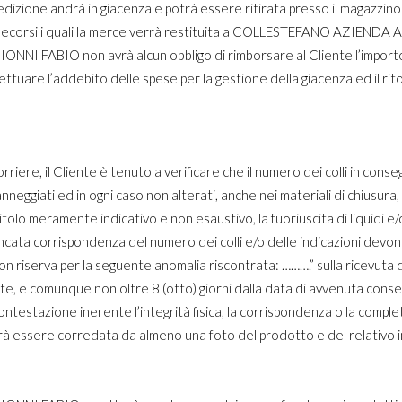
edizione andrà in giacenza e potrà essere ritirata presso il magazzino
rni decorsi i quali la merce verrà restituita a COLLESTEFANO AZIEND
BIO non avrà alcun obbligo di rimborsare al Cliente l’importo p
ttuare l’addebito delle spese per la gestione della giacenza ed il r
orriere, il Cliente è tenuto a verificare che il numero dei colli in c
 danneggiati ed in ogni caso non alterati, anche nei materiali di chiusur
itolo meramente indicativo e non esaustivo, la fuoriuscita di liquidi e/o
a mancata corrispondenza del numero dei colli e/o delle indicazioni d
 riserva per la seguente anomalia riscontrata: ……….” sulla ricevuta di
nte, e comunque non oltre 8 (otto) giorni dalla data di avvenuta
stazione inerente l’integrità fisica, la corrispondenza o la complet
à essere corredata da almeno una foto del prodotto e del relativo i