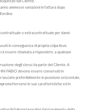
uistati dal Cliente.
saranno ammesse variazioni in fattura dopo
ll’ordine
ntrattuale o extracontrattuale per danni
 in conseguenza di propria colpa lieve.
 essere chiamata a rispondere, a qualsiasi
rvazione degli stessi da parte del Cliente. A
NNI FABIO devono essere conservati in
re lasciate preferibilmente in posizione orizzontale,
ompromettersene le sue caratteristiche ed in
tordici) giorni lavorativi dal ricevimento della