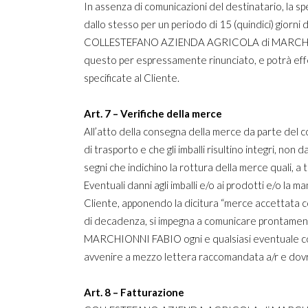
In assenza di comunicazioni del destinatario, la sp
dallo stesso per un periodo di 15 (quindici) gio
COLLESTEFANO AZIENDA AGRICOLA di MARCHIONNI FA
questo per espressamente rinunciato, e potrà effe
specificate al Cliente.
Art. 7 – Verifiche della merce
All’atto della consegna della merce da parte del c
di trasporto e che gli imballi risultino integri, non
segni che indichino la rottura della merce quali, a t
Eventuali danni agli imballi e/o ai prodotti e/o l
Cliente, apponendo la dicitura “merce accettata con
di decadenza, si impegna a comunicare prontame
MARCHIONNI FABIO ogni e qualsiasi eventuale conte
avvenire a mezzo lettera raccomandata a/r e dovr
Art. 8 – Fatturazione