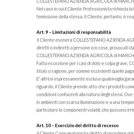
COLLESTEFANO AZIENDA AGRICOLA di MARCHIONNI F
Nel caso in cui il Cliente Professionista richieda
l’emissione della stessa. Il Cliente, pertanto, è r
Art. 9 – Limitazioni di responsabilità
Il Cliente esonera COLLESTEFANO AZIENDA AGRIC
diretti o indiretti a persone e/o cose, provocati d
COLLESTEFANO AZIENDA AGRICOLA di MARCHIONNI FA
Fatta eccezione per i casi di dolo e colpa gra
titolo o ragione, per somme eccedenti quelle paga
E’ altresì espressamente esclusa qualsivoglia garan
riguardo, il Cliente prende atto che i prodot
condizioni confacenti alla natura degli stessi. Ove 
in ambienti con scarsa illuminazione e a una temp
particolare le componenti volatili, che possono ir
Art. 10 – Esercizio del diritto di recesso
Il Cliente Consumatore ha diritto di recedere dal c