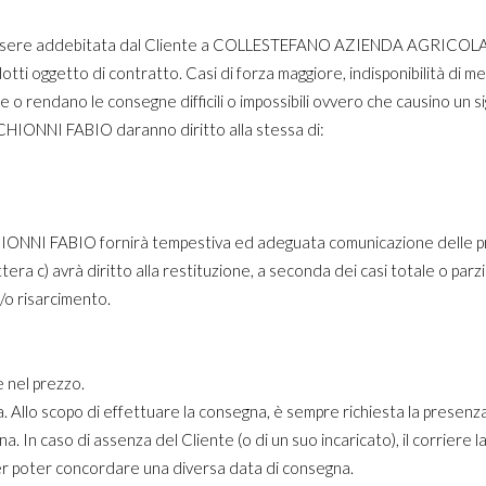
trà essere addebitata dal Cliente a COLLESTEFANO AZIENDA AGRICOL
otti oggetto di contratto. Casi di forza maggiore, indisponibilità di me
e o rendano le consegne difficili o impossibili ovvero che causino un 
NNI FABIO daranno diritto alla stessa di:
ABIO fornirà tempestiva ed adeguata comunicazione delle proprie
lettera c) avrà diritto alla restituzione, a seconda dei casi totale o pa
/o risarcimento.
 nel prezzo.
. Allo scopo di effettuare la consegna, è sempre richiesta la presenza
. In caso di assenza del Cliente (o di un suo incaricato), il corriere 
er poter concordare una diversa data di consegna.