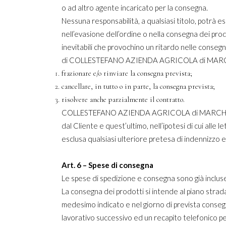
o ad altro agente incaricato per la consegna.
Nessuna responsabilità, a qualsiasi titolo, po
nell’evasione dell’ordine o nella consegna dei prod
inevitabili che provochino un ritardo nelle consegn
di COLLESTEFANO AZIENDA AGRICOLA di MARCHIO
frazionare e/o rinviare la consegna prevista;
cancellare, in tutto o in parte, la consegna prevista;
risolvere anche parzialmente il contratto.
COLLESTEFANO AZIENDA AGRICOLA di MARCHIONNI F
dal Cliente e quest’ultimo, nell’ipotesi di cui alle 
esclusa qualsiasi ulteriore pretesa di indennizzo e
Art. 6 – Spese di consegna
Le spese di spedizione e consegna sono già incluse
La consegna dei prodotti si intende al piano strada
medesimo indicato e nel giorno di prevista consegna
lavorativo successivo ed un recapito telefonico p