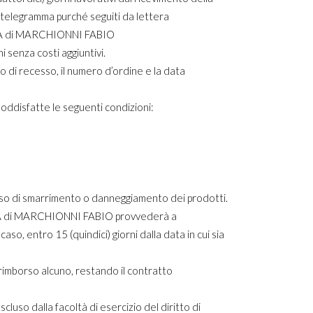
 telegramma purché seguiti da lettera
OLA di MARCHIONNI FABIO
i senza costi aggiuntivi.
to di recesso, il numero d’ordine e la data
soddisfatte le seguenti condizioni:
caso di smarrimento o danneggiamento dei prodotti.
COLA di MARCHIONNI FABIO provvederà a
o, entro 15 (quindici) giorni dalla data in cui sia
 rimborso alcuno, restando il contratto
luso dalla facoltà di esercizio del diritto di