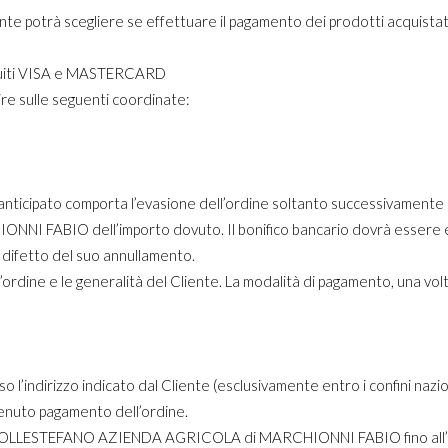
nte potrà scegliere se effettuare il pagamento dei prodotti acquistat
ircuiti VISA e MASTERCARD
re sulle seguenti coordinate:
anticipato comporta l’evasione dell’ordine soltanto successivamente a
BIO dell’importo dovuto. Il bonifico bancario dovrà essere effet
n difetto del suo annullamento.
’ordine e le generalità del Cliente. La modalità di pagamento, una vol
 l’indirizzo indicato dal Cliente (esclusivamente entro i confini nazio
vvenuto pagamento dell’ordine.
i COLLESTEFANO AZIENDA AGRICOLA di MARCHIONNI FABIO fino all’att