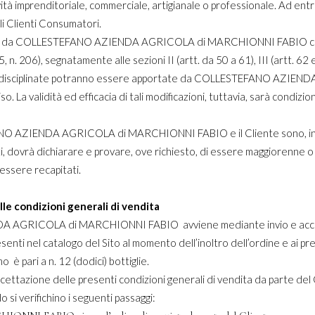
ività imprenditoriale, commerciale, artigianale o professionale. Ad entr
li Clienti Consumatori.
nclusi da COLLESTEFANO AZIENDA AGRICOLA di MARCHIONNI FABIO con
 206), segnatamente alle sezioni II (artt. da 50 a 61), III (artt. 62 e 
esso disciplinate potranno essere apportate da COLLESTEFANO AZ
 La validità ed efficacia di tali modificazioni, tuttavia, sarà condizion
AZIENDA AGRICOLA di MARCHIONNI FABIO e il Cliente sono, in via pri
ti, dovrà dichiarare e provare, ove richiesto, di essere maggiorenne o
essere recapitati.
lle condizioni generali di vendita
DA AGRICOLA di MARCHIONNI FABIO avviene mediante invio e accet
nti nel catalogo del Sito al momento dell’inoltro dell’ordine e ai prezzi
mo è pari a n. 12 (dodici) bottiglie.
accettazione delle presenti condizioni generali di vendita da parte del 
 si verifichino i seguenti passaggi: