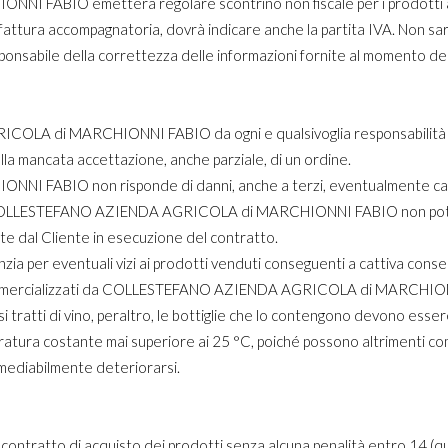
ABIO emetterà regolare scontrino non fiscale per i prodotti acq
 la fattura accompagnatoria, dovrà indicare anche la partita IVA. Non 
esponsabile della correttezza delle informazioni fornite al momento de
OLA di MARCHIONNI FABIO da ogni e qualsivoglia responsabilità co
alla mancata accettazione, anche parziale, di un ordine.
BIO non risponde di danni, anche a terzi, eventualmente causati
ve, COLLESTEFANO AZIENDA AGRICOLA di MARCHIONNI FABIO non potrà
te dal Cliente in esecuzione del contratto.
zia per eventuali vizi ai prodotti venduti conseguenti a cattiva conse
ti commercializzati da COLLESTEFANO AZIENDA AGRICOLA di MARCHIO
si tratti di vino, peraltro, le bottiglie che lo contengono devono esse
eratura costante mai superiore ai 25 °C, poiché possono altrimenti c
rimediabilmente deteriorarsi.
ontratto di acquisto dei prodotti senza alcuna penalità entro 14 (quat