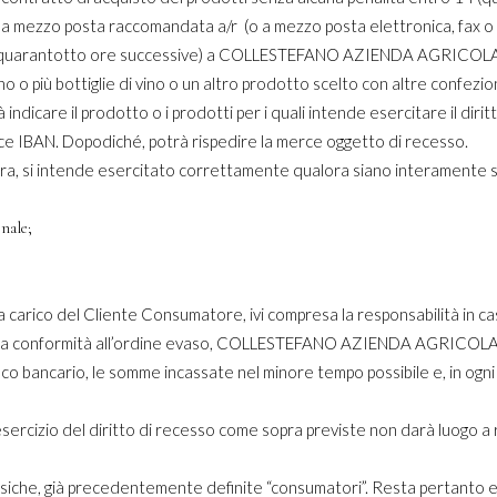
 a mezzo posta raccomandata a/r (o a mezzo posta elettronica, fax o
 le quarantotto ore successive) a COLLESTEFANO AZIENDA AGRIC
no o più bottiglie di vino o un altro prodotto scelto con altre confezion
dicare il prodotto o i prodotti per i quali intende esercitare il dirit
odice IBAN. Dopodiché, potrà rispedire la merce oggetto di recesso.
 sopra, si intende esercitato correttamente qualora siano interamente 
inale;
 a carico del Cliente Consumatore, ivi compresa la responsabilità in 
 e la sua conformità all’ordine evaso, COLLESTEFANO AZIENDA AGRI
 bancario, le somme incassate nel minore tempo possibile e, in ogni cas
 esercizio del diritto di recesso come sopra previste non darà luogo a
 fisiche, già precedentemente definite “consumatori”. Resta pertanto esc