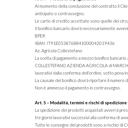
Al momento della conclusione del contratto il Clie
anticipato o contrassegno.
Le carte di credito accettate sono quelle dei c
Il bonifico bancario dovrà necessariamente avveni
BPER
IBAN: IT91E0538768841000042019436
Az. Agricola Collestefano
La scelta di pagamento a mezzo bonifico bancario 
COLLESTEFANO AZIENDA AGRICOLA di MARCHIONNI FA
lavorativi dalla conferma dell’ordine, sotto pena i
La causale del bonifico dovrà riportare il numero d
Non è ammesso il pagamento in contrassegno.
Art. 5 – Modalità, termini e rischi di spedizione
La spedizione dei prodotti acquistati avverrà presso
tre giorni lavorativi successivi alla conferma di a
Tutte le consegne dei prodotti sono a rischio d