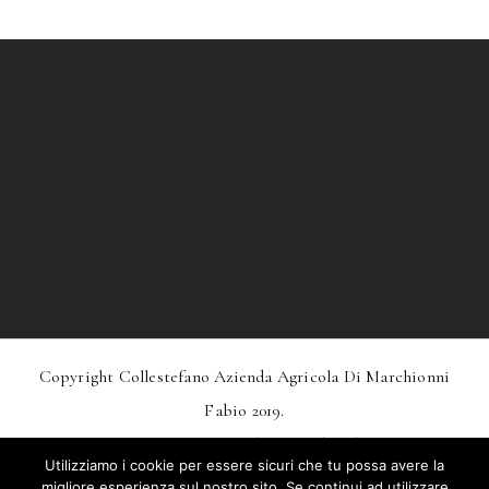
Copyright Collestefano Azienda Agricola Di Marchionni
Fabio 2019.
Design
MarkDesignStudio.it
And
Webtoo.it
Utilizziamo i cookie per essere sicuri che tu possa avere la
Privacy
–
Condizioni Generali Di Vendita
migliore esperienza sul nostro sito. Se continui ad utilizzare