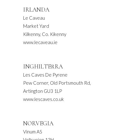
IRLANDA
Le Caveau
Market Yard
Kilkenny, Co. Kikenny
www.lecaveau.ie
INGHILTERRA
Les Caves De Pyrene
Pew Corner, Old Portsmouth Rd,
Artington GU3 1LP
www.lescaves.co.uk
NORVEGIA
Vinum AS
Vollsveien 13H