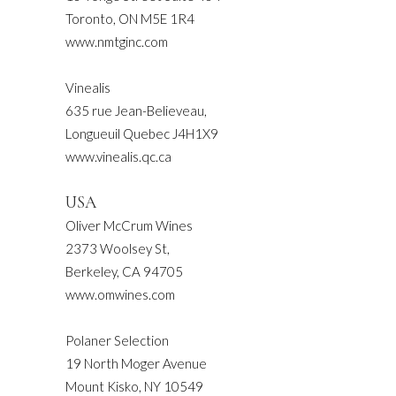
Toronto, ON M5E 1R4
www.nmtginc.com
Vinealis
635 rue Jean-Believeau,
Longueuil Quebec J4H1X9
www.vinealis.qc.ca
USA
Oliver McCrum Wines
2373 Woolsey St,
Berkeley, CA 94705
www.omwines.com
Polaner Selection
19 North Moger Avenue
Mount Kisko, NY 10549