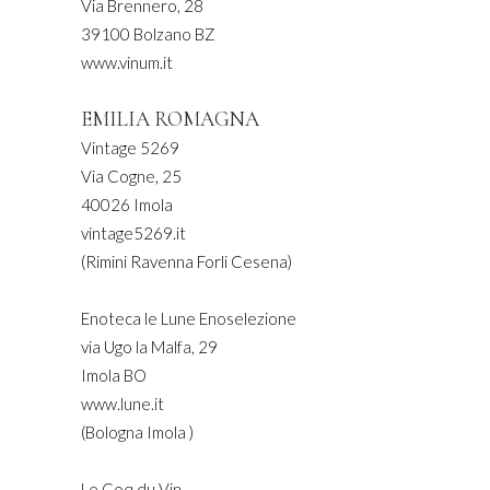
Via Brennero, 28
39100 Bolzano BZ
www.vinum.it
EMILIA ROMAGNA
Vintage 5269
Via Cogne, 25
40026 Imola
vintage5269.it
(Rimini Ravenna Forli Cesena)
Enoteca le Lune Enoselezione
via Ugo la Malfa, 29
Imola BO
www.lune.it
(Bologna Imola )
Le Coq du Vin