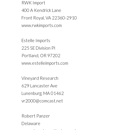
RWK Import
400 A Kendrick Lane
Front Royal, VA 22360-2910
www.rwkimports.com
Estelle Imports
225 SE Division PI
Portland, OR 97202
www.estelleimports.com
Vineyard Research
629 Lancaster Ave
Lunenburg, MA 01462
vr2000@comcast.net
Robert Panzer
Delaware