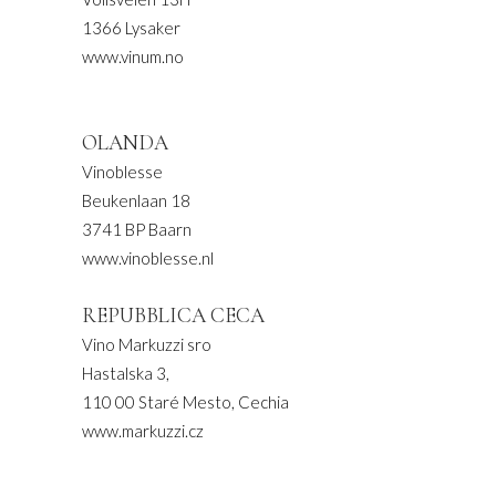
1366 Lysaker
www.vinum.no
OLANDA
Vinoblesse
Beukenlaan 18
3741 BP Baarn
www.vinoblesse.nl
REPUBBLICA CECA
Vino Markuzzi sro
Hastalska 3,
110 00 Staré Mesto, Cechia
www.markuzzi.cz