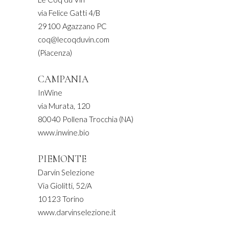
via Felice Gatti 4/B
29100 Agazzano PC
coq@lecoqduvin.com
(Piacenza)
CAMPANIA
InWine
via Murata, 120
80040 Pollena Trocchia (NA)
www.inwine.bio
PIEMONTE
Darvin Selezione
Via Giolitti, 52/A
10123 Torino
www.darvinselezione.it