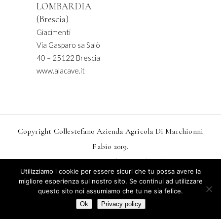
LOMBARDIA
(Brescia)
Giacimenti
Via Gasparo sa Salò
40 – 25122 Brescia
www.alacave.it
Copyright Collestefano Azienda Agricola Di Marchionni
Fabio 2019.
Design
MarkDesignStudio.it
And
Webtoo.it
Utilizziamo i cookie per essere sicuri che tu possa avere la
Privacy
–
Condizioni Generali Di Vendita
migliore esperienza sul nostro sito. Se continui ad utilizzare
questo sito noi assumiamo che tu ne sia felice.
Termini E Condizioni Di Vendita Online
Ok
Privacy policy