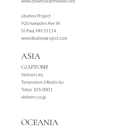
www.downtoearthwines.net
Libation Project
926 hampden Ave W
St Paul, MN 55114
www.libationproject.com
ASIA
GIAPPONE
Vintners inc
Toranomon, Minato-ku
Tokyo 105-0001
vintners.co.jp
OCEANIA