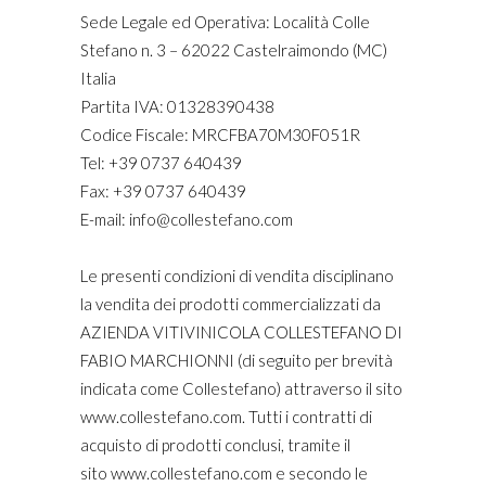
Sede Legale ed Operativa: Località Colle
Stefano n. 3 – 62022 Castelraimondo (MC)
Italia
Partita IVA: 01328390438
Codice Fiscale: MRCFBA70M30F051R
Tel: +39 0737 640439
Fax: +39 0737 640439
E-mail: info@collestefano.com
Le presenti condizioni di vendita disciplinano
la vendita dei prodotti commercializzati da
AZIENDA VITIVINICOLA COLLESTEFANO DI
FABIO MARCHIONNI (di seguito per brevità
indicata come Collestefano) attraverso il sito
www.collestefano.com. Tutti i contratti di
acquisto di prodotti conclusi, tramite il
sito www.collestefano.com e secondo le