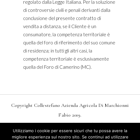
regolato dalla Legge Italiana. Per la soluzione
di controversie civili e penali derivanti dalla
conclusione del presente contratto di
vendita a distanza, se il Cliente è un
consumatore, la competenza territoriale è
quella del foro di riferimento del suo comune
di residenza; in tutti gli altri casi, la
competenza territoriale è esclusivamente
quella del Foro di Camerino (MC).
Copyright Collestefano Azienda Agricola Di Marchionni
Fabio 2019.
Design
MarkDesignStudio.it
And
Webtoo.it
Utilizziamo i cookie per essere sicuri che tu possa avere la
Privacy
–
Condizioni Generali Di Vendita
migliore esperienza sul nostro sito. Se continui ad utilizzare