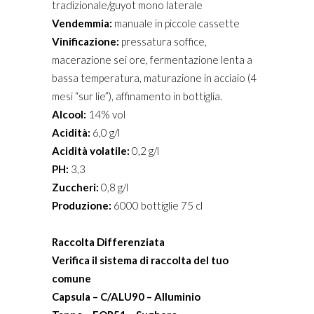
tradizionale/guyot mono laterale
Vendemmia:
manuale in piccole cassette
Vinificazione:
pressatura soffice,
macerazione sei ore, fermentazione lenta a
bassa temperatura, maturazione in acciaio (4
mesi “sur lie”), affinamento in bottiglia.
Alcool:
14% vol
Acidità:
6,0 g/l
Acidità volatile:
0,2 g/l
PH:
3,3
Zuccheri:
0,8 g/l
Produzione:
6000 bottiglie 75 cl
Raccolta Differenziata
Verifica il sistema di raccolta del tuo
comune
Capsula – C/ALU90 – Alluminio