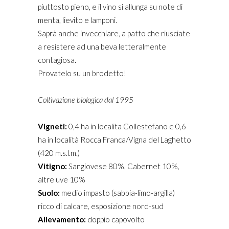
piuttosto pieno, e il vino si allunga su note di
menta, lievito e lamponi.
Saprà anche invecchiare, a patto che riusciate
a resistere ad una beva letteralmente
contagiosa.
Provatelo su un brodetto!
Coltivazione biologica dal 1995
Vigneti:
0,4 ha in localita Collestefano e 0,6
ha in località Rocca Franca/Vigna del Laghetto
(420 m.s.l.m.)
Vitigno:
Sangiovese 80%, Cabernet 10%,
altre uve 10%
Suolo:
medio impasto (sabbia-limo-argilla)
ricco di calcare, esposizione nord-sud
Allevamento:
doppio capovolto