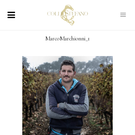
MarcoMarchionni_1