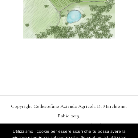
Copyright Collestefano Azienda Agricola Di Marchionni
Fabio 2019.
Design
MarkDesignStudio.it
And
Webtoo.it
Utilizziamo i cookie per essere sicuri che tu possa avere la
Privacy
–
Condizioni Generali Di Vendita
migliore esperienza sul nostro sito. Se continui ad utilizzare