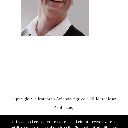
Copyright Collestefano Azienda Agricola Di Marchionni
Fabio 2019.
Design
MarkDesignStudio.it
And
Webtoo.it
Utilizziamo i cookie per essere sicuri che tu possa avere la
Privacy
–
Condizioni Generali Di Vendita
migliore esperienza sul nostro sito. Se continui ad utilizzare