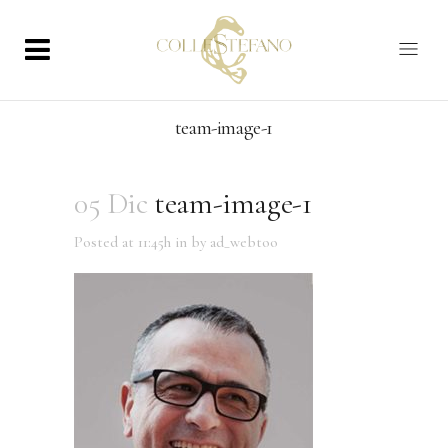
team-image-1
05 Dic
team-image-1
Posted at 11:45h
in
by
ad_webtoo