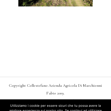
Copyright Collestefano Azienda Agricola Di Marchionni
Fabio 2019.
Design
MarkDesignStudio.it
And
Webtoo.it
Utilizziamo i cookie per essere sicuri che tu possa avere la
Privacy
–
Condizioni Generali Di Vendita
migliore esperienza sul nostro sito. Se continui ad utilizzare