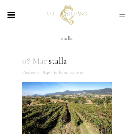
stalla
08 Mar
stalla
Posted at 18:46h
in
by
ad_webtoo