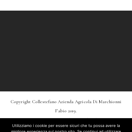
Copyright Collestefano Azienda Agricola Di Marchionni
Fabio 2019.
Design
MarkDesignStudio.it
And
Webtoo.it
Utilizziamo i cookie per essere sicuri che tu possa avere la
Privacy
–
Condizioni Generali Di Vendita
migliore esperienza sul nostro sito. Se continui ad utilizzare