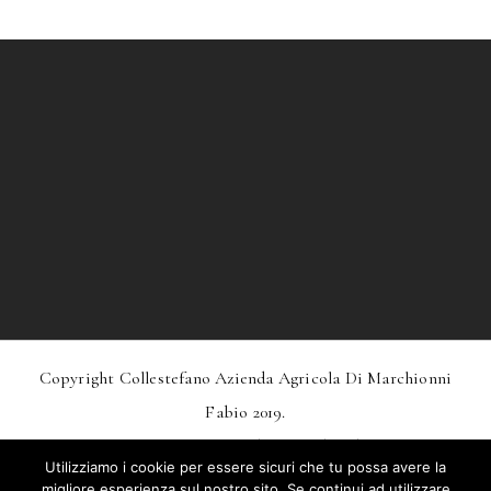
Copyright Collestefano Azienda Agricola Di Marchionni
Fabio 2019.
Design
MarkDesignStudio.it
And
Webtoo.it
Utilizziamo i cookie per essere sicuri che tu possa avere la
Privacy
–
Condizioni Generali Di Vendita
migliore esperienza sul nostro sito. Se continui ad utilizzare