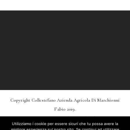
Copyright Collestefano Azienda Agricola Di Marchionni
Fabio 2019.
Design
MarkDesignStudio.it
And
Webtoo.it
Utilizziamo i cookie per essere sicuri che tu possa avere la
Privacy
–
Condizioni Generali Di Vendita
migliore esperienza sul nostro sito. Se continui ad utilizzare