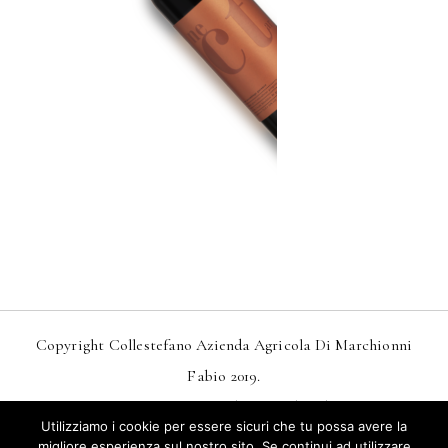
Copyright Collestefano Azienda Agricola Di Marchionni
Fabio 2019.
Design
MarkDesignStudio.it
And
Webtoo.it
Utilizziamo i cookie per essere sicuri che tu possa avere la
Privacy
–
Condizioni Generali Di Vendita
migliore esperienza sul nostro sito. Se continui ad utilizzare