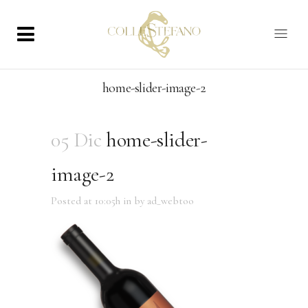
home-slider-image-2
05 Dic
home-slider-
image-2
Posted at 10:05h
in
by
ad_webtoo