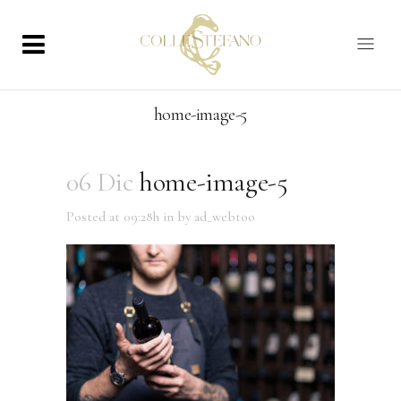
home-image-5
06 Dic
home-image-5
Posted at 09:28h
in
by
ad_webtoo