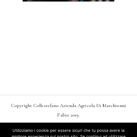
Copyright Collestefano Azienda Agricola Di Marchionni
Fabio 2019.
Design
MarkDesignStudio.it
And
Webtoo.it
Utilizziamo i cookie per essere sicuri che tu possa avere la
Privacy
–
Condizioni Generali Di Vendita
migliore esperienza sul nostro sito. Se continui ad utilizzare