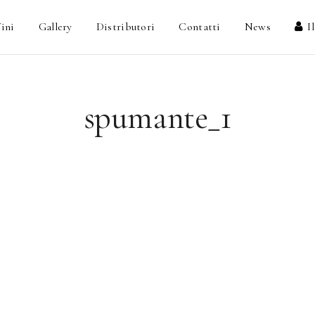
ini
Gallery
Distributori
Contatti
News
I
spumante_1