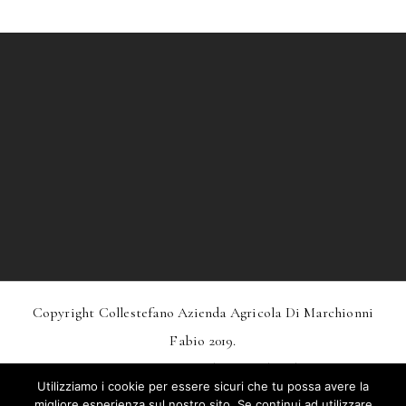
Copyright Collestefano Azienda Agricola Di Marchionni
Fabio 2019.
Design
MarkDesignStudio.it
And
Webtoo.it
Utilizziamo i cookie per essere sicuri che tu possa avere la
Privacy
–
Condizioni Generali Di Vendita
migliore esperienza sul nostro sito. Se continui ad utilizzare