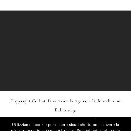
Copyright Collestefano Azienda Agricola Di Marchionni
Fabio 2019.
Design
MarkDesignStudio.it
And
Webtoo.it
Utilizziamo i cookie per essere sicuri che tu possa avere la
Privacy
–
Condizioni Generali Di Vendita
migliore esperienza sul nostro sito. Se continui ad utilizzare