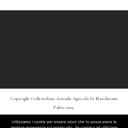
Copyright Collestefano Azienda Agricola Di Marchionni
Fabio 2019.
Design
MarkDesignStudio.it
And
Webtoo.it
Utilizziamo i cookie per essere sicuri che tu possa avere la
Privacy
–
Condizioni Generali Di Vendita
migliore esperienza sul nostro sito. Se continui ad utilizzare