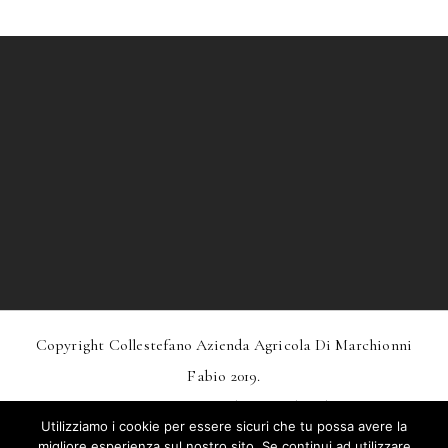
Copyright Collestefano Azienda Agricola Di Marchionni
Fabio 2019.
Design
MarkDesignStudio.it
And
Webtoo.it
Utilizziamo i cookie per essere sicuri che tu possa avere la
Privacy
–
Condizioni Generali Di Vendita
migliore esperienza sul nostro sito. Se continui ad utilizzare