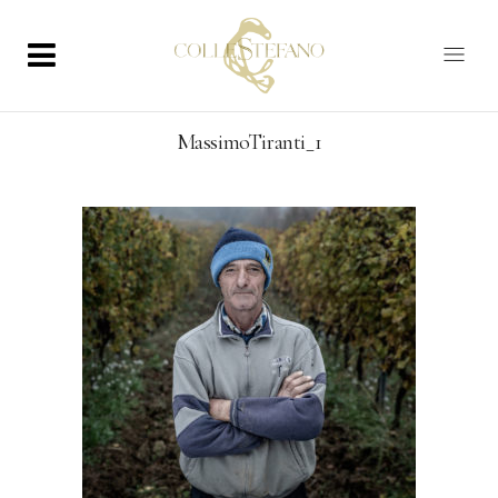
MassimoTiranti_1