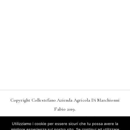
Copyright Collestefano Azienda Agricola Di Marchionni
Fabio 2019.
Design
MarkDesignStudio.it
And
Webtoo.it
Utilizziamo i cookie per essere sicuri che tu possa avere la
Privacy
–
Condizioni Generali Di Vendita
migliore esperienza sul nostro sito. Se continui ad utilizzare