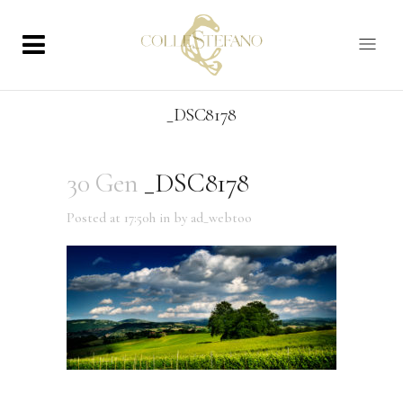
_DSC8178
30 Gen
_DSC8178
Posted at 17:50h
in
by
ad_webtoo